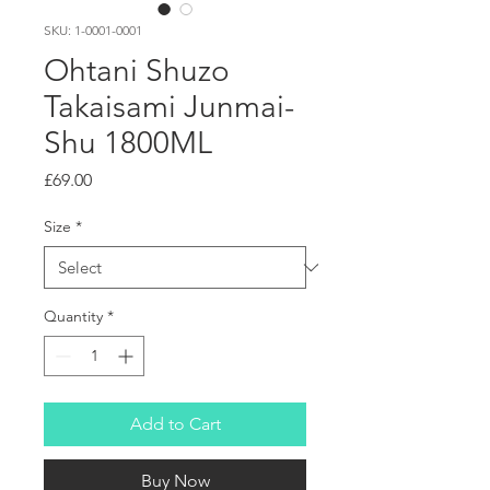
SKU: 1-0001-0001
Ohtani Shuzo
Takaisami Junmai-
Shu 1800ML
Price
£69.00
Size
*
Quantity
*
Add to Cart
Buy Now