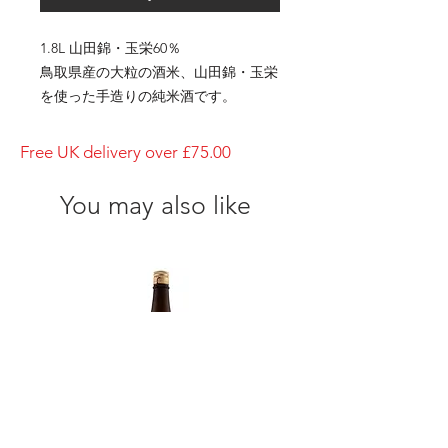
1.8L 山田錦・玉栄60％
鳥取県産の大粒の酒米、山田錦・玉栄
を使った手造りの純米酒です。
秋から翌年の春までの間は、爽やかな
味わいが燗でいっそう引き立ちま
Free UK delivery over £75.00
す。
日頃の晩酌にご愛飲下さい
You may also like
Japanese Name
純米酒(60%)
Bottle Size
1800ml
Brewery
Ohtani Shuzo
Brand
Takaisami
Type of Sake
Junmai-Shu