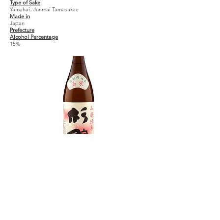
Type of Sake
Yamahai- Junmai Tamasakae
Made in
Japan
Prefecture
Alcohol Percentage
15%