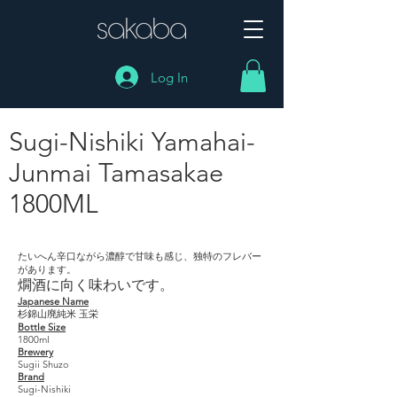
Log In
Sugi-Nishiki Yamahai-
Junmai Tamasakae
1800ML
Sugi-Nishiki Yamahai- Junmai Tamasakae 1800ML
たいへん辛口ながら濃醇で甘味も感じ、独特のフレバー
があります。
燗酒に向く味わいです。
Japanese Name
杉錦山廃純米 玉栄
Bottle Size
1800ml
Brewery
Sugii Shuzo
Brand
Sugi-Nishiki