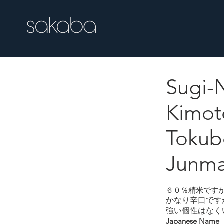
Sugi-N
Sugi-Nishiki Ki
Kimot
Tokub
Junma
６０％精米です
かなり辛口で
強い個性はなく
Japanese Name