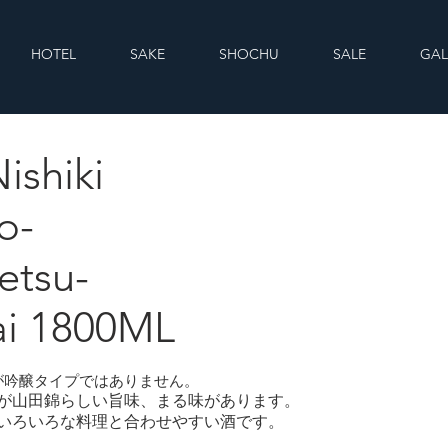
HOTEL
SAKE
SHOCHU
SALE
GAL
ishiki
moto- Tokubetsu-Junmai 1800ML
o-
etsu-
i 1800ML
が吟醸タイプではありません。
すが山田錦らしい旨味、まる味があります。
いろいろな料理と合わせやすい酒です。