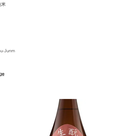
純米
su-Junm
ge