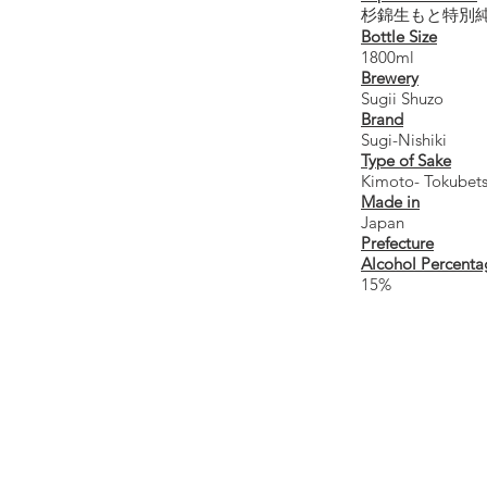
杉錦生もと特別
Bottle Size
1800ml
Brewery
Sugii Shuzo
Brand
Sugi-Nishiki
Type of Sake
Kimoto- Tokubet
Made in
Japan
Prefecture
Alcohol Percenta
15%