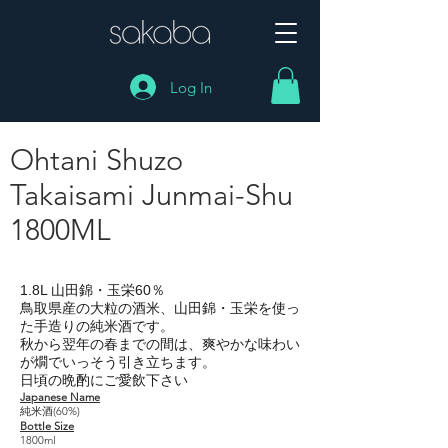
Log In
Ohtani Shuzo
Takaisami Junmai-Shu
1800ML
Ohtani Shuzo Takaisami Junmai-Shu 1800ML
1.8L 山田錦・玉栄60％
鳥取県産の大粒の酒米、山田錦・玉栄を使っ
た手造りの純米酒です。
秋から翌年の春までの間は、爽やかな味わい
が燗でいっそう引き立ちます。
日頃の晩酌にご愛飲下さい
Japanese Name
純米酒(60%)
Bottle Size
1800ml