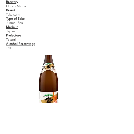
Brewery
Ohtani Shuzo
Brand
Takaisami
Type of Sake
Junmai-Shu
Made in
Japan
Prefecture
Tottori
Alcohol Percentage
15%